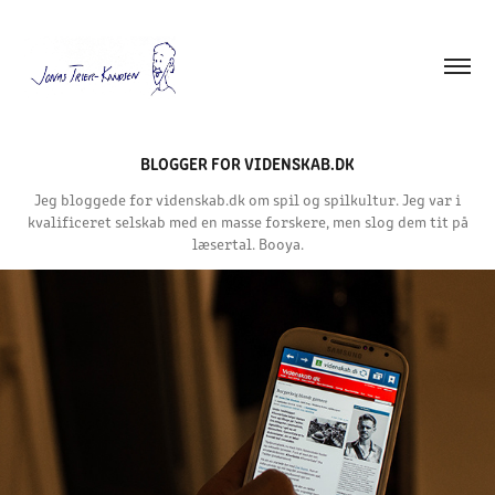
BLOGGER FOR VIDENSKAB.DK
Jeg bloggede for videnskab.dk om spil og spilkultur. Jeg var i
kvalificeret selskab med en masse forskere, men slog dem tit på
læsertal. Booya.